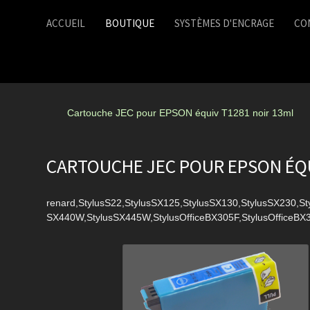
ACCUEIL
BOUTIQUE
SYSTÈMES D'ENCRAGE
CO
Cartouche JEC pour EPSON équiv T1281 noir 13ml
CARTOUCHE JEC POUR EPSON ÉQU
renard,StylusS22,StylusSX125,StylusSX130,StylusSX230,
SX440W,StylusSX445W,StylusOfficeBX305F,StylusOfficeB