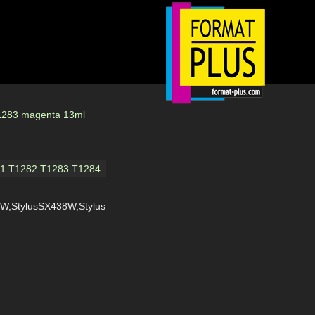
1283 magenta 13ml
281 T1282 T1283 T1284
5W,StylusSX438W,Stylus