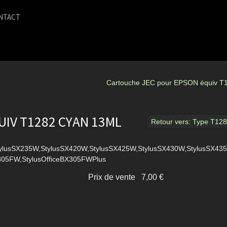
NTACT
Cartouche JEC pour EPSON équiv T
IV T1282 CYAN 13ML
Retour vers: Type T1
StylusSX235W,StylusSX420W,StylusSX425W,StylusSX430W,StylusSX43
X305FW,StylusOfficeBX305FWPlus
Prix ​​de vente
7,00 €